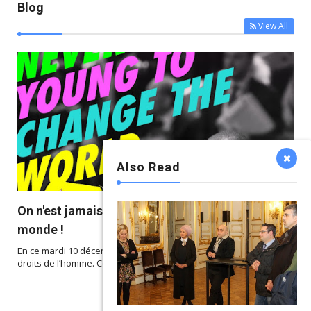
Blog
View All
Also Read



On n'est jamais trop jeune pour changer le
monde !
En ce mardi 10 décembre 2019, nous célébrons la Journée des
droits de l’homme. Cette année nous m...