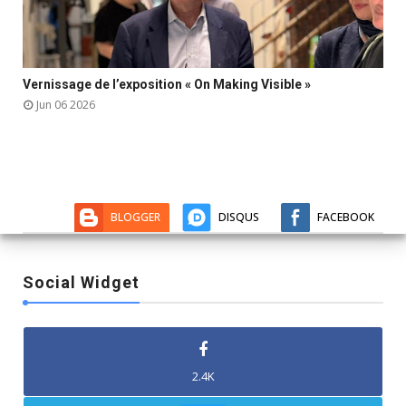
Vernissage de l’exposition « On Making Visible »



Jun 06 2026
BLOGGER
DISQUS
FACEBOOK
Social Widget
2.4K