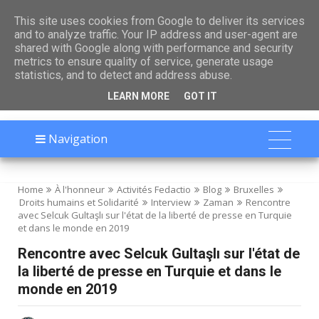

This site uses cookies from Google to deliver its services
and to analyze traffic. Your IP address and user-agent are
shared with Google along with performance and security
metrics to ensure quality of service, generate usage
statistics, and to detect and address abuse.
LEARN MORE
GOT IT
Navigation
Home
À l'honneur
Activités Fedactio
Blog
Bruxelles
Droits humains et Solidarité
Interview
Zaman
Rencontre
avec Selcuk Gultaşlı sur l'état de la liberté de presse en Turquie
et dans le monde en 2019
Rencontre avec Selcuk Gultaşlı sur l'état de
la liberté de presse en Turquie et dans le
monde en 2019