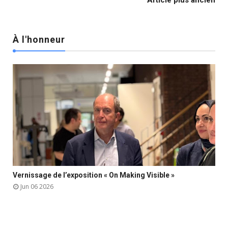
Article plus ancien
À l'honneur

Vernissage de l’exposition « On Making Visible »



Jun 06 2026