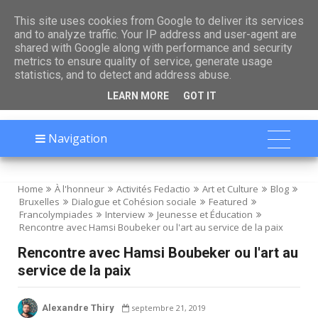

This site uses cookies from Google to deliver its services
and to analyze traffic. Your IP address and user-agent are
shared with Google along with performance and security
metrics to ensure quality of service, generate usage
statistics, and to detect and address abuse.
LEARN MORE
GOT IT
Navigation
Home
À l'honneur
Activités Fedactio
Art et Culture
Blog
Bruxelles
Dialogue et Cohésion sociale
Featured
Francolympiades
Interview
Jeunesse et Éducation
Rencontre avec Hamsi Boubeker ou l'art au service de la paix
Rencontre avec Hamsi Boubeker ou l'art au
service de la paix
Alexandre Thiry
septembre 21, 2019