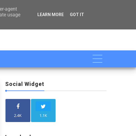

ser-agent
rate usage
LEARN MORE
GOT IT
Social Widget
2.4K
1.1K