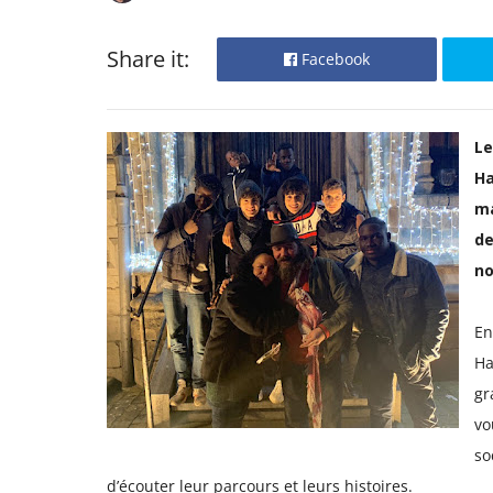
Share it:
Facebook
Le
Ha
ma
de
no
En
Ha
gr
vo
so
d’écouter leur parcours et leurs histoires.