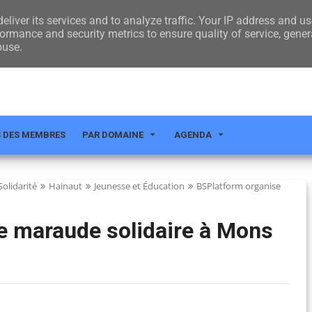
CT
eliver its services and to analyze traffic. Your IP address and u
ormance and security metrics to ensure quality of service, gene
buse.
S DES MEMBRES
PAR DOMAINE
AGENDA
olidarité
Hainaut
Jeunesse et Éducation
BSPlatform organise
e maraude solidaire à Mons