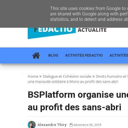
HOME
À PROPOS
RÉGIONS
ACTUALITÉ
CONTA
This site uses cookies from Google to d
are shared with Google along with perf
statistics, and to detect and address a
BLOG
ACTIVITÉS FEDACTIO
ACTIVITÉ
Home
Dialogue et Cohésion sociale
Droits humains et S
une maraude solidaire à Mons au profit des sans-abri
BSPlatform organise un
au profit des sans-abri
Alexandre Thiry
décembre 06, 2019