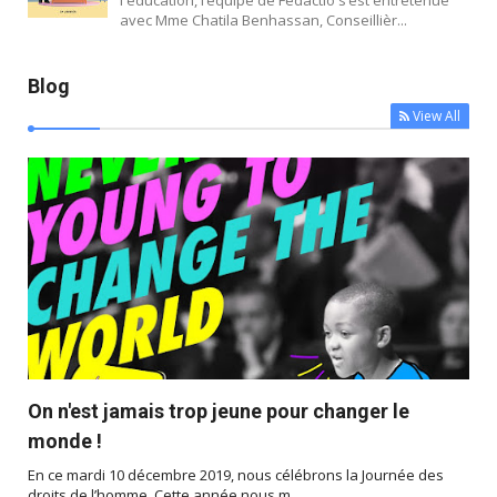
avec Mme Chatila Benhassan, Conseillièr...
Blog
View All



On n'est jamais trop jeune pour changer le
monde !
En ce mardi 10 décembre 2019, nous célébrons la Journée des
droits de l’homme. Cette année nous m...