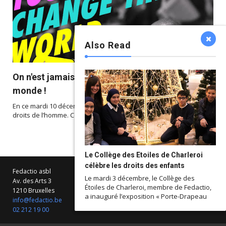
Also Read



On n'est jamais trop jeune pour changer le
monde !
En ce mardi 10 décembre 2019, nous célébrons la Journée des
droits de l’homme. Cette année nous m...
Le Collège des Etoiles de Charleroi
célèbre les droits des enfants
Fedactio asbl
Le mardi 3 décembre, le Collège des
Av. des Arts 3
Étoiles de Charleroi, membre de Fedactio,
1210 Bruxelles
a inauguré l’exposition « Porte-Drapeau
info@fedactio.be
02 212 19 00