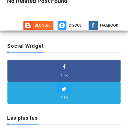
No Related Post Found
BLOGGER
DISQUS
FACEBOOK
Social Widget
2.4K
1.1K
Les plus lus