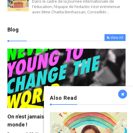
Dans le cadre de la Journée internationale de
l'éducation, l’équipe de Fedactio s’est entretenue
avec Mme Chatila Benhassan, Conseillièr...
Blog
View All
Also Read



On n'est jamais trop jeune pour changer le
monde !