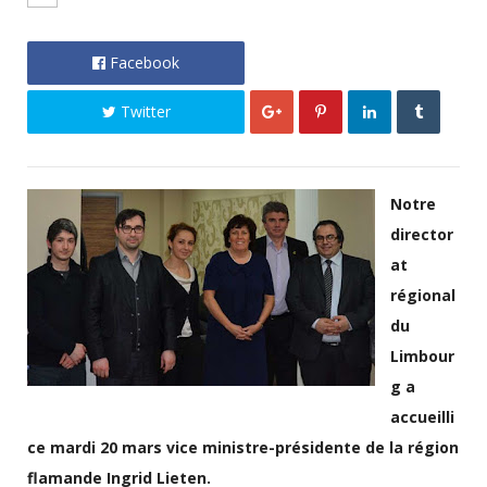
Facebook
Twitter
Notre
director
at
régional
du
Limbour
g a
accueilli
ce mardi 20 mars vice ministre-présidente de la région
flamande Ingrid Lieten.