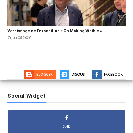
Vernissage de l’exposition « On Making Visible »



Jun 06 2026
BLOGGER
DISQUS
FACEBOOK
Social Widget
2.4K