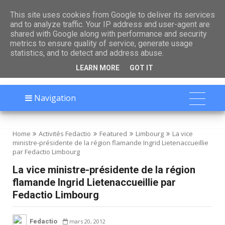

This site uses cookies from Google to deliver its services
and to analyze traffic. Your IP address and user-agent are
shared with Google along with performance and security
metrics to ensure quality of service, generate usage
statistics, and to detect and address abuse.
LEARN MORE
GOT IT
Navigation
Home
Activités Fedactio
Featured
Limbourg
La vice
ministre-présidente de la région flamande Ingrid Lietenaccueillie
par Fedactio Limbourg
La vice ministre-présidente de la région
flamande Ingrid Lietenaccueillie par
Fedactio Limbourg
Fedactio
mars 20, 2012