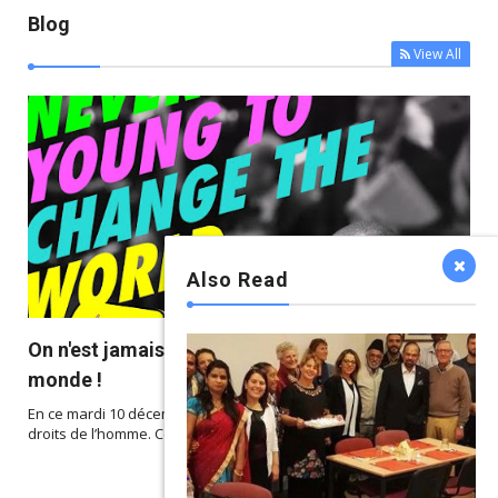
Blog
View All
Also Read



On n'est jamais trop jeune pour changer le
monde !
En ce mardi 10 décembre 2019, nous célébrons la Journée des
droits de l’homme. Cette année nous m...