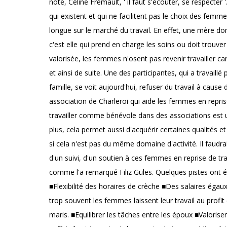
noté, Céline Frémault, ' il faut s'écouter, se respecter
qui existent et qui ne facilitent pas le choix des fem
longue sur le marché du travail. En effet, une mère don
c'est elle qui prend en charge les soins ou doit trouve
valorisée, les femmes n'osent pas revenir travailler ca
et ainsi de suite. Une des participantes, qui a travaill
famille, se voit aujourd'hui, refuser du travail à cause
association de Charleroi qui aide les femmes en reprise d
travailler comme bénévole dans des associations est u
plus, cela permet aussi d'acquérir certaines qualités 
si cela n'est pas du même domaine d'activité. Il faudrait
d'un suivi, d'un soutien à ces femmes en reprise de trav
comme l'a remarqué Filiz Güles. Quelques pistes ont é
■Flexibilité des horaires de crèche ■Des salaires éga
trop souvent les femmes laissent leur travail au profit
maris. ■Equilibrer les tâches entre les époux ■Valorise