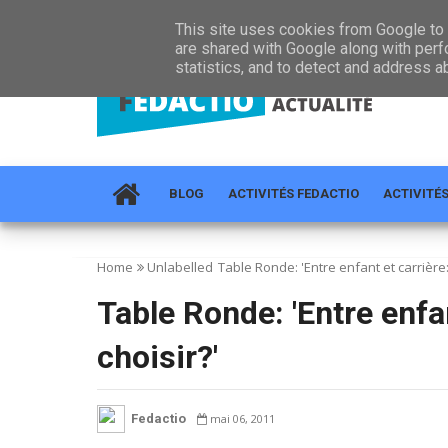
HOME
À PROPOS
RÉGIONS
ACTUALITÉ
CONTA
This site uses cookies from Google to d
are shared with Google along with perf
statistics, and to detect and address a
BLOG
ACTIVITÉS FEDACTIO
ACTIVITÉ
Home
Unlabelled
Table Ronde: 'Entre enfant et carrière: 
Table Ronde: 'Entre enfan
choisir?'
Fedactio
mai 06, 2011