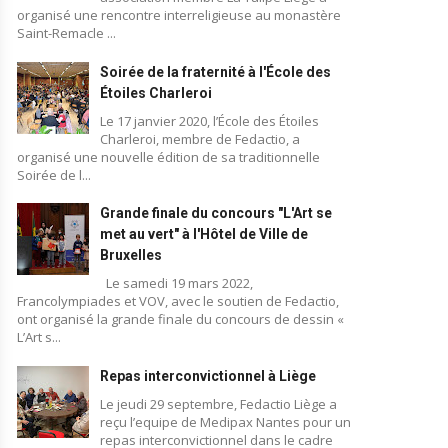
organisé une rencontre interreligieuse au monastère
Saint-Remacle ...
Soirée de la fraternité à l'École des
Étoiles Charleroi
Le 17 janvier 2020, l’École des Étoiles
Charleroi, membre de Fedactio, a
organisé une nouvelle édition de sa traditionnelle
Soirée de l...
Grande finale du concours "L'Art se
met au vert" à l'Hôtel de Ville de
Bruxelles
Le samedi 19 mars 2022,
Francolympiades et VOV, avec le soutien de Fedactio,
ont organisé la grande finale du concours de dessin «
L’Art s...
Repas interconvictionnel à Liège
Le jeudi 29 septembre, Fedactio Liège a
reçu l’equipe de Medipax Nantes pour un
repas interconvictionnel dans le cadre