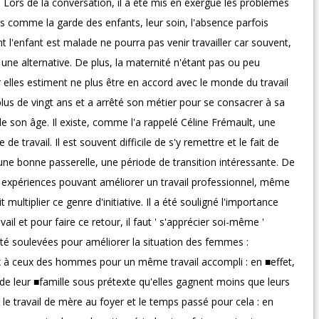
 '. Lors de la conversation, il a été mis en exergue les problèmes
mes comme la garde des enfants, leur soin, l'absence parfois
t l'enfant est malade ne pourra pas venir travailler car souvent,
r une alternative. De plus, la maternité n'étant pas ou peu
r elles estiment ne plus être en accord avec le monde du travail
é plus de vingt ans et a arrêté son métier pour se consacrer à sa
 de son âge. Il existe, comme l'a rappelé Céline Frémault, une
e travail. Il est souvent difficile de s'y remettre et le fait de
ne bonne passerelle, une période de transition intéressante. De
et expériences pouvant améliorer un travail professionnel, même
 multiplier ce genre d'initiative. Il a été souligné l'importance
ail et pour faire ce retour, il faut ' s'apprécier soi-même '
té soulevées pour améliorer la situation des femmes :
ux à ceux des hommes pour un même travail accompli : en ■effet,
 de leur ■famille sous prétexte qu'elles gagnent moins que leurs
r le travail de mère au foyer et le temps passé pour cela : en