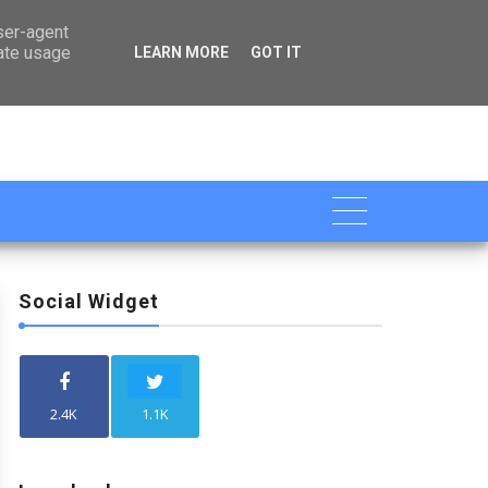

user-agent
rate usage
LEARN MORE
GOT IT
Social Widget
2.4K
1.1K