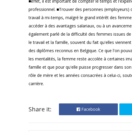
■effet, il est important de compter le temps et l'expér
professionnel. ■Trouver des personnes (employeurs) qu
travail à mi-temps, malgré le grand intérêt des femme
accéder à des avantages salariaux, ou à un avancement
également parlé de la difficulté des femmes issues de l
le travail et la famille, souvent du fait qu'elles vienn
des diplômes reconnus en Belgique. Ce que l'on pouvait
les mentalités, la femme reste accolée à certaines ima
famille et que pour qu'elle puisse progresser dans son t
rôle de mère et les années consacrées à celui-ci, soute
carrière.
Share it:
Facebook