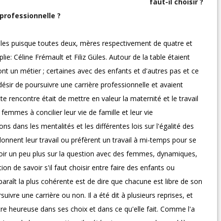
faut-il choisir ?
 professionnelle ?
bles puisque toutes deux, mères respectivement de quatre et
ie: Céline Frémault et Filiz Güles. Autour de la table étaient
ont un métier ; certaines avec des enfants et d'autres pas et ce
e désir de poursuivre une carrière professionnelle et avaient
te rencontre était de mettre en valeur la maternité et le travail
 femmes à concilier leur vie de famille et leur vie
ns dans les mentalités et les différentes lois sur l'égalité des
nnent leur travail ou préfèrent un travail à mi-temps pour se
voir un peu plus sur la question avec des femmes, dynamiques,
ion de savoir s'il faut choisir entre faire des enfants ou
paraît la plus cohérente est de dire que chacune est libre de son
rsuivre une carrière ou non. Il a été dit à plusieurs reprises, et
e heureuse dans ses choix et dans ce qu'elle fait. Comme l'a