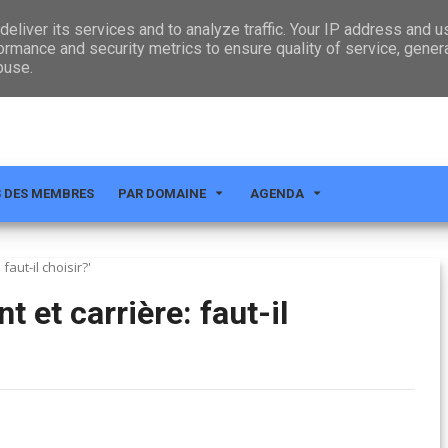
CT
eliver its services and to analyze traffic. Your IP address and 
ormance and security metrics to ensure quality of service, gene
buse.
S DES MEMBRES
PAR DOMAINE
AGENDA
faut-il choisir?'
t et carrière: faut-il