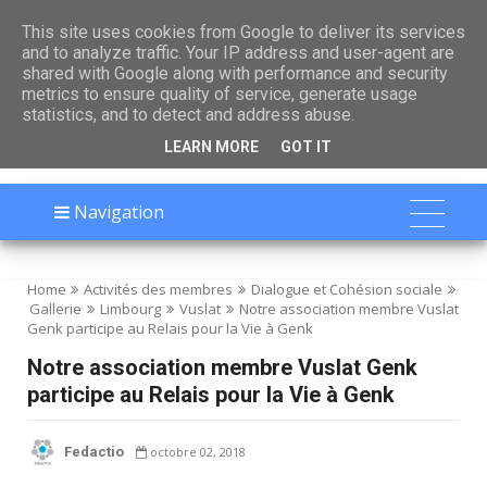

This site uses cookies from Google to deliver its services
and to analyze traffic. Your IP address and user-agent are
shared with Google along with performance and security
metrics to ensure quality of service, generate usage
statistics, and to detect and address abuse.
LEARN MORE
GOT IT
Navigation
Home
Activités des membres
Dialogue et Cohésion sociale
Gallerie
Limbourg
Vuslat
Notre association membre Vuslat
Genk participe au Relais pour la Vie à Genk
Notre association membre Vuslat Genk
participe au Relais pour la Vie à Genk
Fedactio
octobre 02, 2018