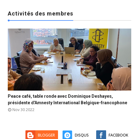
Activités des membres

Peace café, table ronde avec Dominique Deshayes,



présidente d'Amnesty International Belgique-francophone
Nov 30 2022
BLOGGER
DISQUS
FACEBOOK