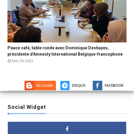

Peace café, table ronde avec Dominique Deshayes,



présidente d'Amnesty International Belgique-francophone
Nov 30 2022
BLOGGER
DISQUS
FACEBOOK
Social Widget