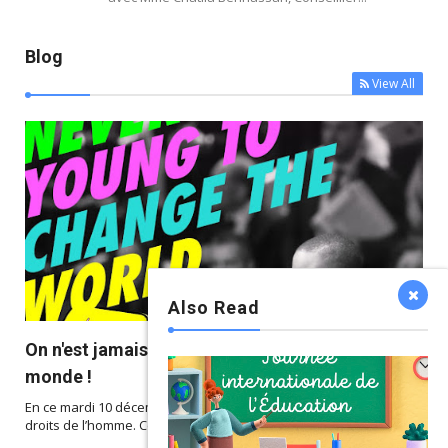
Blog
View All
Also Read



On n'est jamais trop jeune pour changer le
monde !
En ce mardi 10 décembre 2019, nous célébrons la Journée des
droits de l’homme. Cette année nous m...