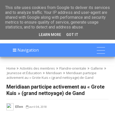

This site uses cookies from Google to deliver its services
and to analyze traffic. Your IP address and user-agent are
shared with Google along with performance and security
metrics to ensure quality of service, generate usage
statistics, and to detect and address abuse.
LEARN MORE
GOT IT
Navigation
Home
Activités des membres
Flandre-orientale
Gallerie
Jeunesse et Éducation
Meridiaan
Meridiaan participe
activement au « Grote Kuis » (grand nettoyage) de Gand
Meridiaan participe activement au « Grote
Kuis » (grand nettoyage) de Gand
Ellen
avril 04, 2018