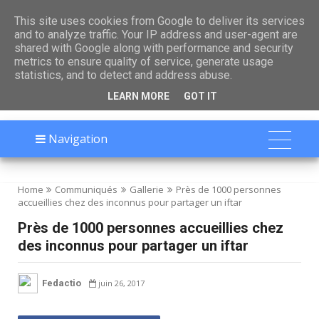

This site uses cookies from Google to deliver its services
and to analyze traffic. Your IP address and user-agent are
shared with Google along with performance and security
metrics to ensure quality of service, generate usage
statistics, and to detect and address abuse.
LEARN MORE
GOT IT
Navigation
Home
Communiqués
Gallerie
Près de 1000 personnes
accueillies chez des inconnus pour partager un iftar
Près de 1000 personnes accueillies chez
des inconnus pour partager un iftar
Fedactio
juin 26, 2017