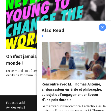
Also Read



On n'est jamais trop jeune pour changer le
monde !
En ce mardi 10 décembre 2019, nous célébrons la Journée des
droits de l’homme. Cette année nous m...
Rencontre avec M. Thomas Antoine,
ambassadeur émérite et philosophe,
au sujet de l'engagement en faveur
d'une paix durable
Fedactio asbl
Le mercredi 28 septembre, Fedactio a eu le
Av. des Arts 3
plaisir et l’honneur de recevoir M. Thomas