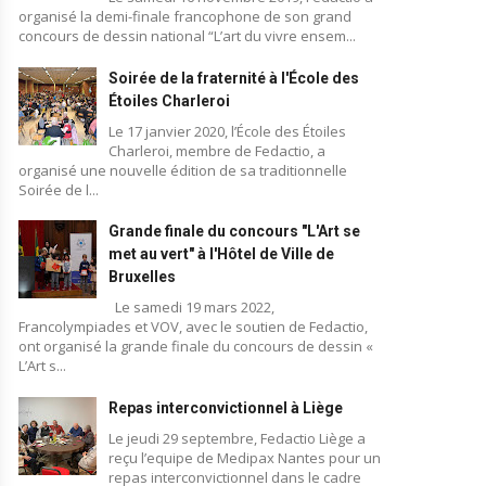
organisé la demi-finale francophone de son grand
concours de dessin national “L’art du vivre ensem...
Soirée de la fraternité à l'École des
Étoiles Charleroi
Le 17 janvier 2020, l’École des Étoiles
Charleroi, membre de Fedactio, a
organisé une nouvelle édition de sa traditionnelle
Soirée de l...
Grande finale du concours "L'Art se
met au vert" à l'Hôtel de Ville de
Bruxelles
Le samedi 19 mars 2022,
Francolympiades et VOV, avec le soutien de Fedactio,
ont organisé la grande finale du concours de dessin «
L’Art s...
Repas interconvictionnel à Liège
Le jeudi 29 septembre, Fedactio Liège a
reçu l’equipe de Medipax Nantes pour un
repas interconvictionnel dans le cadre