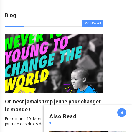
Blog
View All





On n'est jamais trop jeune pour changer
rande finale du concours "L'Art se
Les bénévoles de Vuslat Lim






le monde !
et au vert" à l'Hôtel de Ville de
préparent des boîtes-repas
Also Read
ruxelles
Feb 08 2022
En ce mardi 10 décembre 2019, nous célébrons la
Mar 25 2022
Journée des droits de l’homme. Cette année nous m...