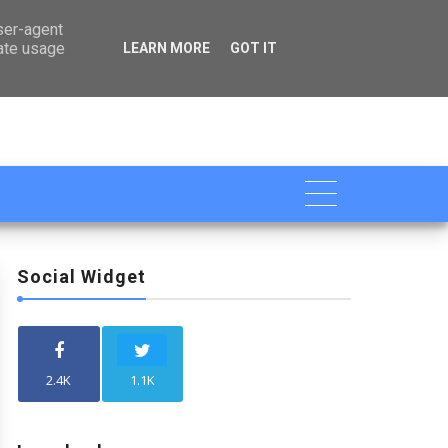

user-agent
rate usage
LEARN MORE
GOT IT
Social Widget
2.4K
1.1K