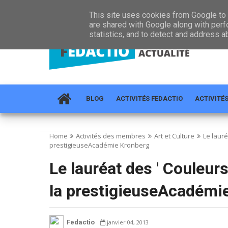
HOME
À PROPOS
RÉGIONS
ACTUALITÉ
CONTA
This site uses cookies from Google to d
are shared with Google along with perf
statistics, and to detect and address a
BLOG
ACTIVITÉS FEDACTIO
ACTIVITÉ
Home
Activités des membres
Art et Culture
Le lauré
prestigieuseAcadémie Kronberg
Le lauréat des ' Couleurs
la prestigieuseAcadémi
Fedactio
janvier 04, 2013