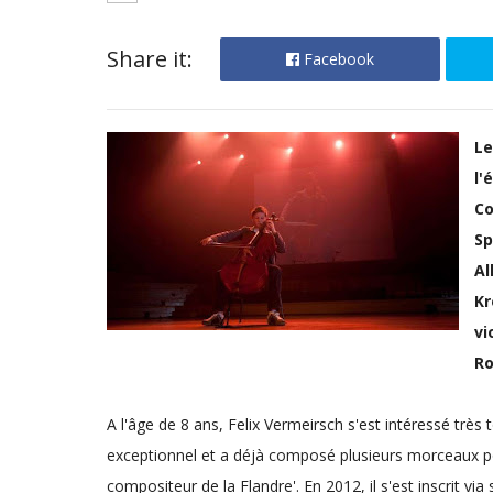
Share it:
Facebook
Le
l'
Co
Sp
Al
Kr
vi
Ro
A l'âge de 8 ans, Felix Vermeirsch s'est intéressé très t
exceptionnel et a déjà composé plusieurs morceaux pour v
compositeur de la Flandre'. En 2012, il s'est inscrit v