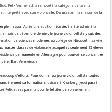
eltud. Felix Vermeirsch a remporté la catégorie de talents
t interprété avec son violoncelle, Darusselam, la maison de la
en plein essor. Après une audition réussie, il a été admis à la
e mois de décembre dernier, le jeune violoncelliste y suit des
ormation de sciences modernes au collège de Nieuport – sa ville
 aux master-classes de violoncelle auxquelles seulement 15 élèves
sa résidence permanente en Allemagne pour pouvoir se concentrer
n père, Bart Vermeirsch.
eaucoup d'efforts. Pour donner au jeune violoncelliste toutes
financièrement sa formation musicale à Kronberg. Jeudi passé,
é Felix et ses parents pour le féliciter personnellement.