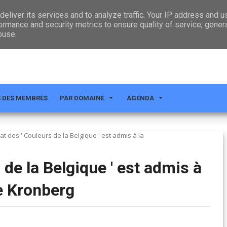
CT
eliver its services and to analyze traffic. Your IP address and 
ormance and security metrics to ensure quality of service, gene
buse.
S DES MEMBRES
PAR DOMAINE
AGENDA
at des ' Couleurs de la Belgique ' est admis à la
 de la Belgique ' est admis à
e Kronberg