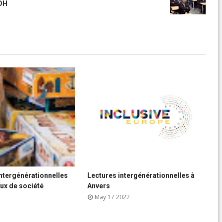
CDH




ntergénérationnelles
Lectures intergénérationnelles à
G



eux de société
Anvers
m
B
May 17 2022