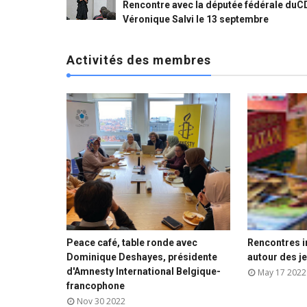
Rencontre avec la députée fédérale du
Véronique Salvi le 13 septembre
Activités des membres


Peace café, table ronde avec
Rencontres i






Dominique Deshayes, présidente
autour des j
d'Amnesty International Belgique-
May 17 2022
francophone
Nov 30 2022