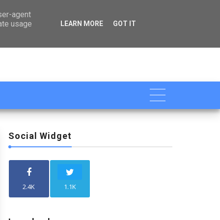

user-agent
rate usage
LEARN MORE
GOT IT
Social Widget
2.4K
1.1K