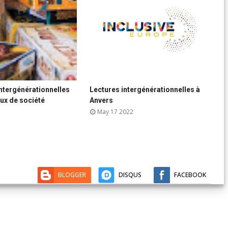



ntergénérationnelles
Lectures intergénérationnelles à
G



eux de société
Anvers
m

B
May 17 2022
BLOGGER
DISQUS
FACEBOOK