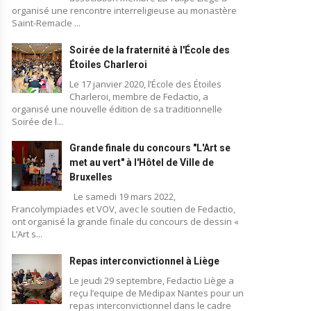
organisé une rencontre interreligieuse au monastère
Saint-Remacle ...
Soirée de la fraternité à l'École des
Étoiles Charleroi
Le 17 janvier 2020, l’École des Étoiles
Charleroi, membre de Fedactio, a
organisé une nouvelle édition de sa traditionnelle
Soirée de l...
Grande finale du concours "L'Art se
met au vert" à l'Hôtel de Ville de
Bruxelles
Le samedi 19 mars 2022,
Francolympiades et VOV, avec le soutien de Fedactio,
ont organisé la grande finale du concours de dessin «
L’Art s...
Repas interconvictionnel à Liège
Le jeudi 29 septembre, Fedactio Liège a
reçu l’equipe de Medipax Nantes pour un
repas interconvictionnel dans le cadre