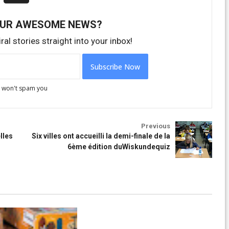
OUR AWESOME NEWS?
ral stories straight into your inbox!
 won't spam you
des membres
Activités des membres
Previous
lles
Six villes ont accueilli la demi-finale de la
6ème édition duWiskundequiz