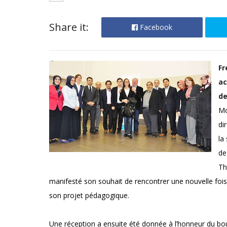
Share it:
Facebook
Fr
ac
de
Mo
di
la
de
Th
manifesté son souhait de rencontrer une nouvelle fois l
son projet pédagogique.
Une réception a ensuite été donnée à l’honneur du bou