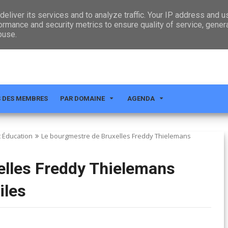
CT
eliver its services and to analyze traffic. Your IP address and 
ormance and security metrics to ensure quality of service, gene
buse.
S DES MEMBRES
PAR DOMAINE
AGENDA
 Éducation
Le bourgmestre de Bruxelles Freddy Thielemans
elles Freddy Thielemans
iles