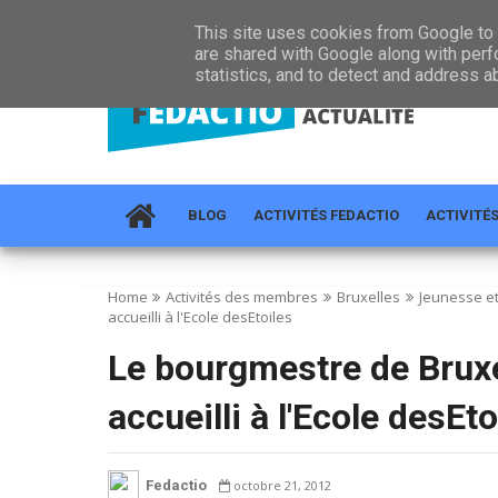
HOME
À PROPOS
RÉGIONS
ACTUALITÉ
CONTA
This site uses cookies from Google to d
are shared with Google along with perf
statistics, and to detect and address a
BLOG
ACTIVITÉS FEDACTIO
ACTIVITÉ
Home
Activités des membres
Bruxelles
Jeunesse et
accueilli à l'Ecole desEtoiles
Le bourgmestre de Brux
accueilli à l'Ecole desEto
Fedactio
octobre 21, 2012