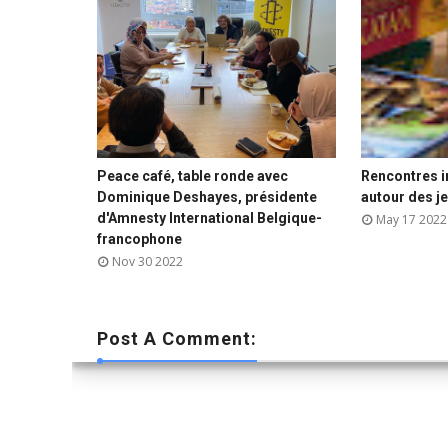


Peace café, table ronde avec
Rencontres i






Dominique Deshayes, présidente
autour des j
d'Amnesty International Belgique-
May 17 2022
francophone
Nov 30 2022
Post A Comment: